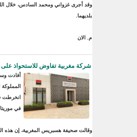
وقد أجرى غزواني ومحمد السادس، خلال اللقاء
بلديهما.
م. الان
شركة مغربية تفاوض للاستحواذ على ف
أفادت وسا
المملوكة ل
انخرطت ف
في موريتاني
وقالت صحيفة هسبريس المغربية، إن هذه الم