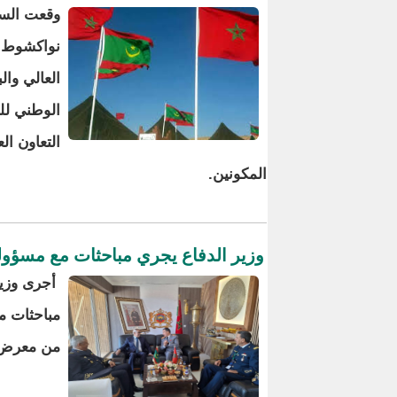
وقعت السلط
نواكشوط ات
العالي وا
الوطني لل
التعاون ال
المكونين.
وزير الدفاع يجري مباحثات مع مسؤول
أجرى وزير 
مباحثات م
من معرض 