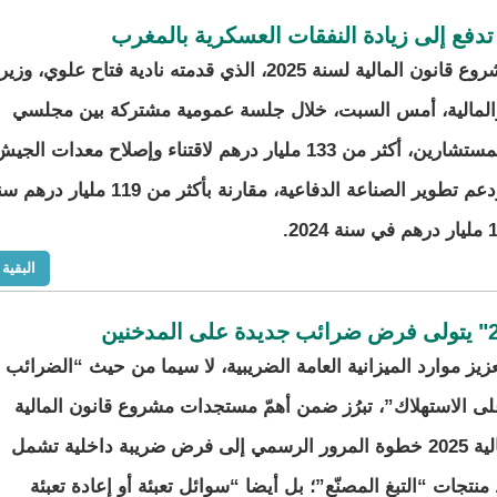
 تدفع إلى زيادة النفقات العسكرية بالمغرب
خصص مشروع قانون المالية لسنة 2025، الذي قدمته نادية فتاح علوي، وزي
والمالية، أمس السبت، خلال جلسة عمومية مشتركة بين مجلسي
النواب والمستشارين، أكثر من 133 مليار درهم لاقتناء وإصلاح معدات الجي
المغربي ودعم تطوير الصناعة الدفاعية، مقارنة بأكثر من 119 مليار د
البقية
ز موارد الميزانية العامة الضريبية، لا سيما من حيث “الضرائب
لى الاستهلاك”، تبرُز ضمن أهمّ مستجدات مشروع قانون المالية
للسنة المالية 2025 خطوة المرور الرسمي إلى فرض ضريبة داخلية تشمل
تجات “التبغ المصنّع”؛ بل أيضا “سوائل تعبئة أو إعادة تعبئة