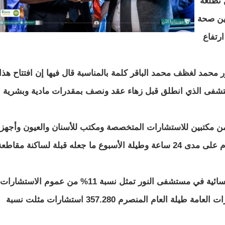
 تطلعه
ين صحة
رتفاع
 محمد لغظف محمد الباقر كلمة بالمناسبة قال فيها إن افتتاح هذا
فى الذي انطلق قبل زهاء عقد ونصف بمقدرات مادية وبشرية
 من مكتبين للاستشارات المتخصصة ومكتب للأسنان والعيون وأجهز
مخبرية محدودة، إلى مستشفى متكامل يداوم على مدى 24 ساعة وطيلة الأسبوع ما جعله قبلة لساكنة مقاطع
كما نوه ولد محمد الباقر بأن الاستشارات النسائية في مستشفى النور تمثل نسبة 11% من عموم الاستشارات
النسائية في الوطن، إضافة لوصول الاستشارات العامة طيلة العام المنصرم 357.280 استشارات مثلت نسبة