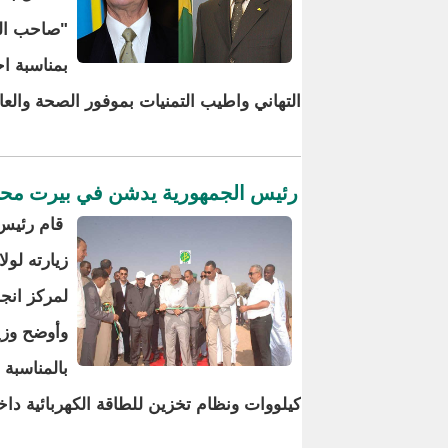
"صاحب الج
بمناسبة ا
التهاني واطيب التمنيات بموفور الصحة والعا
رئيس الجمهورية يدشن في بيرت محطة 
قام رئيس 
زيارته لول
لمركز انجا
وأوضح وزي
كيلووات ونظام تخزين للطاقة الكهربائية داخل 144 بطارية ومولد كهربائي بطاقة 50 كيلوفولت 