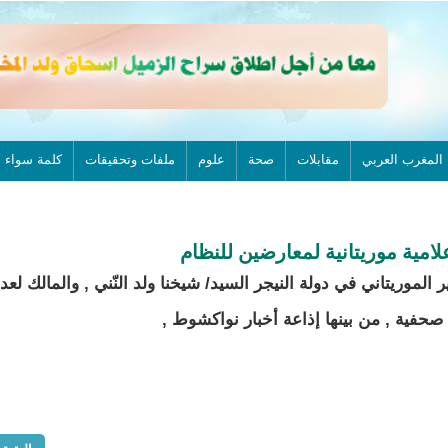
المغرب العربي
مقابلات
صحة
علوم
ملفات وتحقيقات
كلمة سواء
امية موريتانية لمعارضين للنظام
 الموريتاني في دولة النيجر السيد/ شيخنا ولد النّني , والمالك لعد
فية , من بينها إذاعة أخبار نواكشوط ,